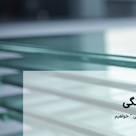
گی
 " خواهیم