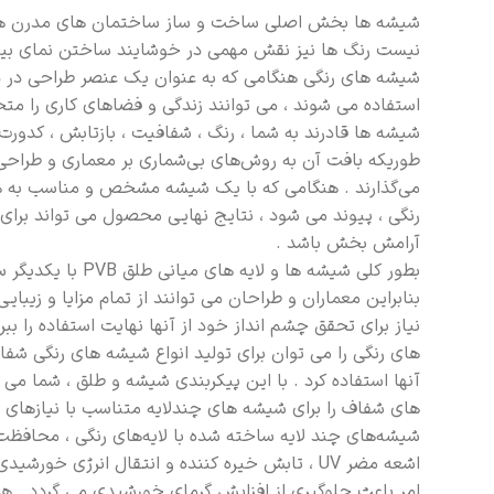
شیشه ها بخش اصلی ساخت و ساز ساختمان های مدرن ه
نیست رنگ ها نیز نقش مهمی در خوشایند ساختن نمای بیرون
شیشه های رنگی هنگامی که به عنوان یک عنصر طراحی در
استفاده می شوند ، می توانند زندگی و فضاهای کاری را متحو
شیشه ها قادرند به شما ، رنگ ، شفافیت ، بازتابش ، کدورت ا
طوریکه بافت آن به روش‌های بی‌شماری بر معماری و طراحی 
رنگی ، پیوند می شود ، نتایج نهایی محصول می تواند برای 
آرامش بخش باشد .
بطور کلی شیشه ها و لایه های می
بنابراین معماران و طراحان می توانند از تمام مزایا و زیبای
نیاز برای تحقق چشم انداز خود از آنها نهایت استفاده را ببر
های رنگی را می توان برای تولید انواع شیشه های رنگی شفا
آنها استفاده کرد . با این پیکربندی شیشه و طلق ، شما می ت
های شفاف را برای شیشه های چندلایه متناسب با نیازهای خ
شیشه‌های چند لایه ساخته شده با لایه‌های رنگی ، محافظت 
اشعه مضر UV ، تابش خیره کننده و انتقال انرژی خورشی
امر باعث جلوگیری از افزایش گرمای خورشیدی می گردد . ه