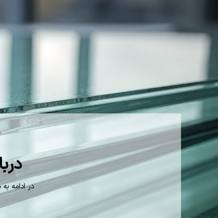
درب
در ادامه ب