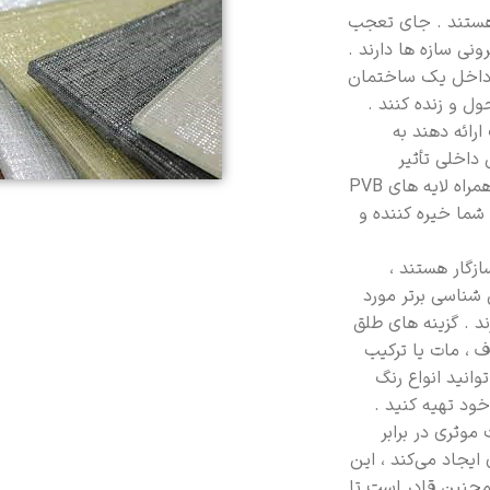
ستند . جای تعجب
ی سازه ها دارند .
 داخل یک ساختمان
ل و زنده کنند .
رائه دهند به
داخلی تأثیر
می‌گذارند . هنگامی که با یک شیشه مشخص و مناسب به همراه لایه های PVB
شما خیره کننده و
انی طلق PVB با یکدیگر سازگار هستند ،
ی شناسی برتر مورد
ند . گزینه های طلق
ف ، مات یا ترکیب
وانید انواع رنگ
ود تهیه کنید .
موثری در برابر
دی ایجاد می‌کند ، این
مچنین قادر است تا