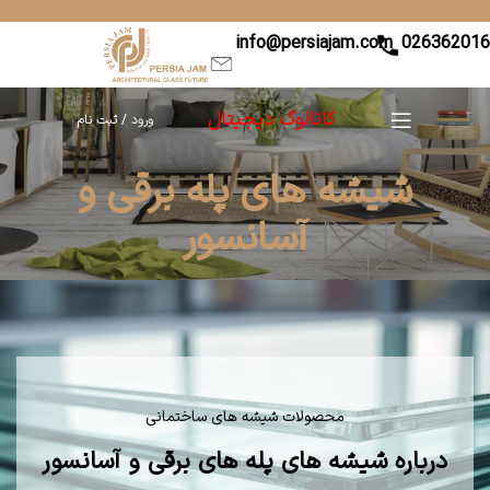
info@persiajam.com
02636201
کاتالوگ دیجیتال
ورود / ثبت نام
شیشه های پله برقی و
آسانسور
محصولات شیشه های ساختمانی
درباره شیشه های پله های برقی و آسانسور