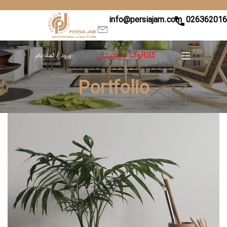
info@persiajam.com
02636201
کاتالوگ دیجیتال
ورود / ثبت نام
Portfolio