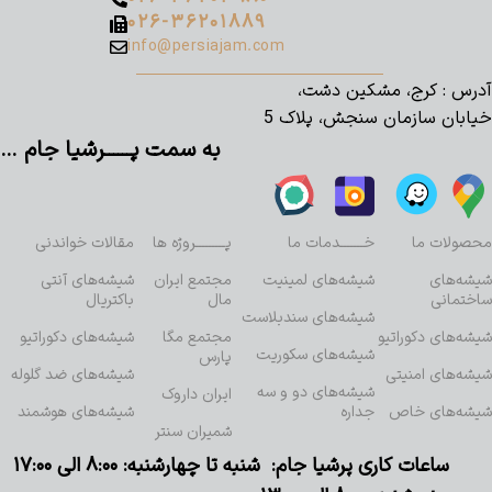
۰۲۶-۳۶۲۰۱۸۸۹
info@persiajam.com
آدرس : کرج، مشکین دشت،
خیابان سازمان سنجش، پلاک 5
به سمت پــــــرشیا جام …
محصولات ما
خـــــــدمات ما
پـــــــــروژه ها
مقالات خواندنی
شیشه‌های
شیشه‌های لمینیت
مجتمع ایران
شیشه‌های آنتی
ساختمانی
مال
باکتریال
شیشه‌های سندبلاست
شیشه‌های دکوراتیو
مجتمع مگا
شیشه‌های دکوراتیو
شیشه‌های سکوریت
پارس
شیشه‌های امنیتی
شیشه‌های ضد گلوله
شیشه‌های دو و سه
ایران داروک
شیشه‌های خاص
جداره
شیشه‌های هوشمند
شمیران سنتر
ساعات کاری پرشیا جام: شنبه تا چهارشنبه: ۸:۰۰ الی ۱۷:۰۰