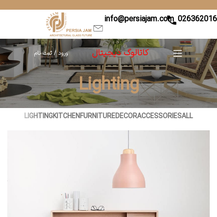
info@persiajam.com
02636201
کاتالوگ دیجیتال
ورود / ثبت نام
Lighting
LIGHTING
KITCHEN
FURNITURE
DECOR
ACCESSORIES
ALL