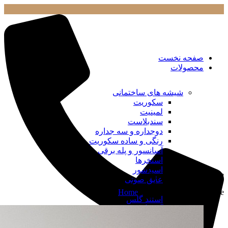
صفحه نخست
محصولات
شیشه های ساختمانی
سکوریت
لمینیت
سندبلاست
دوجداره و سه جداره
رنگی و ساده سکوریت
آسانسور و پله برقی
استخرها
اسیدشور
Tag Archives: Furniture
عایق صوتی
Home
»
Posts Tagged "Furniture"
استند گلس
آرت گلس
وایت برد