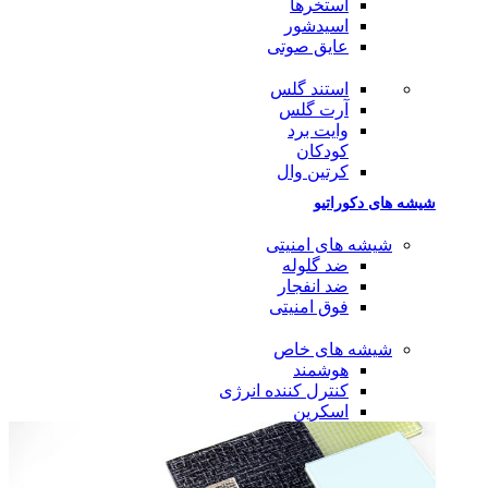
استخرها
اسیدشور
عایق صوتی
استند گلس
آرت گلس
وایت برد
کودکان
کرتین وال
شیشه های دکوراتیو
شیشه های امنیتی
ضد گلوله
ضد انفجار
فوق امنیتی
شیشه های خاص
هوشمند
کنترل کننده انرژی
اسکرین