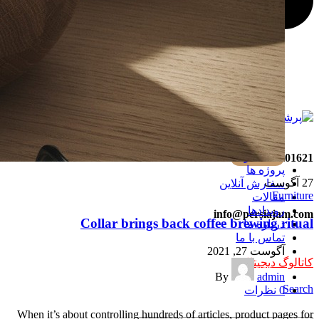
info@persiajam.com
شیشه های دکوراتیو پرشیاجام
در تنوع و مدل های بینظیر
بیشتر
02636201621
پروژه ها
27
آگوست
سفارش آنلاین
Furniture
مقالات
رویدادها
info@persiajam.com
Collar brings back coffee brewing ritual
درباره ما
تماس با ما
آگوست 27, 2021
کاتالوگ دیجیتال
ورود | ثبت نام
By
admin
Search
0
نظرات
When it’s about controlling hundreds of articles, product pages for