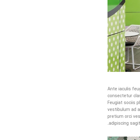
Ante iaculis fe
consectetur clas
Feugiat sociis 
vestibulum ad 
pretium orci ve
adipiscing sagitt