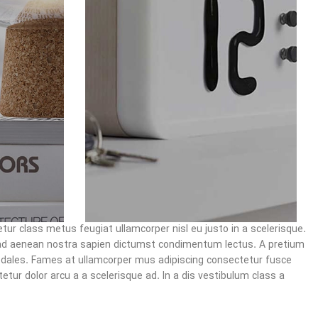
ur class metus feugiat ullamcorper nisl eu justo in a scelerisque.
 ad aenean nostra sapien dictumst condimentum lectus. A pretium
odales. Fames at ullamcorper mus adipiscing consectetur fusce
ur dolor arcu a a scelerisque ad. In a dis vestibulum class a