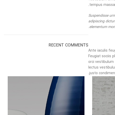
tempus massa el
Suspendisse urna
adipiscing dictu
elementum monte
Nulla auct
RECENT COMMENTS
Ante iaculis fe
Feugiat sociis 
orci vestibulum
lectus vestibul
justo condimen