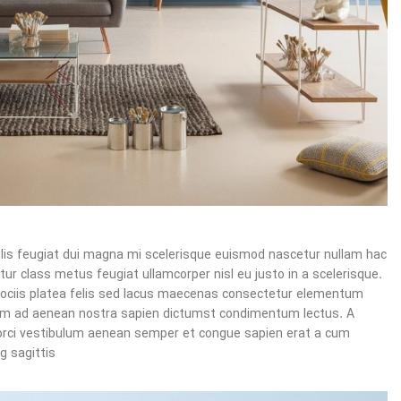
Austen Marshall – Semper Suspen
ulis feugiat dui magna mi scelerisque euismod nascetur nullam hac
ur class metus feugiat ullamcorper nisl eu justo in a scelerisque.
sociis platea felis sed lacus maecenas consectetur elementum
um ad aenean nostra sapien dictumst condimentum lectus. A
orci vestibulum aenean semper et congue sapien erat a cum
g sagittis.