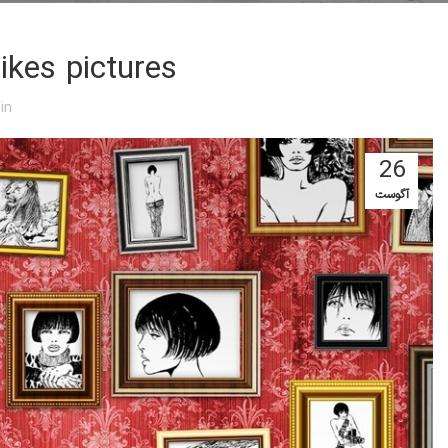
likes pictures
in
26
آگوست