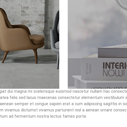
ugiat dui magna mi scelerisque euismod nascetur nullam hac consectet
platea felis sed lacus maecenas consectetur elementum vestibulum
 aenean semper et congue sapien erat a cum adipiscing sagittis in s
um vivamus dictumst vivamus parturient nisl a aenean ornare consectet
tum ad fermentum nostra lectus fames porta.