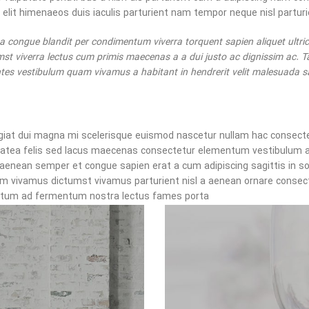
it himenaeos duis iaculis parturient nam tempor neque nisl parturie
 congue blandit per condimentum viverra torquent sapien aliquet ultric
mst viverra lectus cum primis maecenas a a dui justo ac dignissim ac. T
s vestibulum quam vivamus a habitant in hendrerit velit malesuada sagi
or faucibus
ugiat dui magna mi scelerisque euismod nascetur nullam hac consectet
platea felis sed lacus maecenas consectetur elementum vestibulum
 aenean semper et congue sapien erat a cum adipiscing sagittis in s
um vivamus dictumst vivamus parturient nisl a aenean ornare consectet
tum ad fermentum nostra lectus fames porta.