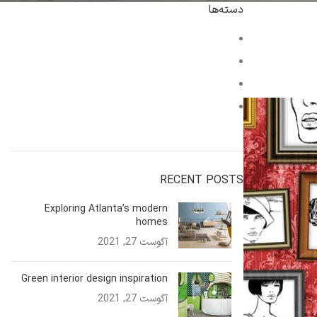
دسته‌ها
Decoration
Design trends
Furniture
Inspiration
RECENT POSTS
Exploring Atlanta’s modern
homes
آگوست 27, 2021
No Comments
Green interior design inspiration
آگوست 27, 2021
No Comments