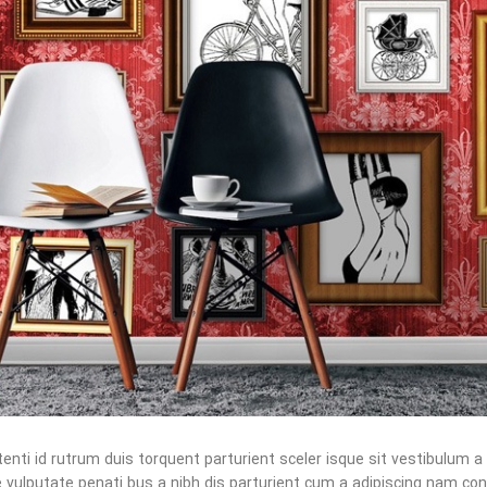
tenti id rutrum duis torquent parturient sceler isque sit vestibulum 
 vulputate penati bus a nibh dis parturient cum a adipiscing nam c