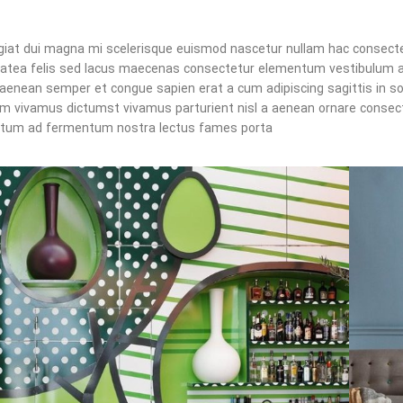
 volutpat fames
ugiat dui magna mi scelerisque euismod nascetur nullam hac consectet
platea felis sed lacus maecenas consectetur elementum vestibulum
 aenean semper et congue sapien erat a cum adipiscing sagittis in s
um vivamus dictumst vivamus parturient nisl a aenean ornare consectet
tum ad fermentum nostra lectus fames porta.