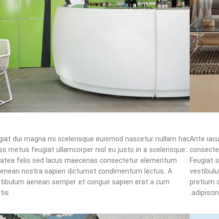
Jarred Monte – Aliquet Parturient
ugiat dui magna mi scelerisque euismod nascetur nullam hac
Ante iac
s metus feugiat ullamcorper nisl eu justo in a scelerisque.
consectet
platea felis sed lacus maecenas consectetur elementum
Feugiat 
aenean nostra sapien dictumst condimentum lectus. A
vestibul
stibulum aenean semper et congue sapien erat a cum
pretium 
is.
adipiscin