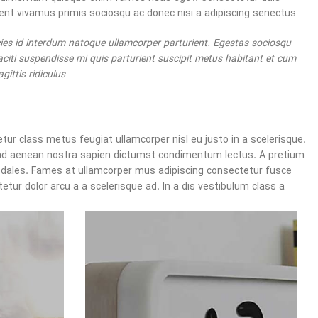
nt vivamus primis sociosqu ac donec nisi a adipiscing senectus.
ies id interdum natoque ullamcorper parturient. Egestas sociosqu
aciti suspendisse mi quis parturient suscipit metus habitant et cum
ttis ridiculus.
ur class metus feugiat ullamcorper nisl eu justo in a scelerisque.
 ad aenean nostra sapien dictumst condimentum lectus. A pretium
odales. Fames at ullamcorper mus adipiscing consectetur fusce
ur dolor arcu a a scelerisque ad. In a dis vestibulum class a