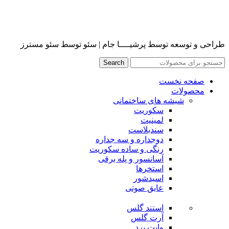
طراحی و توسعه توسط پرشیــــا جام | سئو توسط سئو مسترز
Search
صفحه نخست
محصولات
شیشه های ساختمانی
سکوریت
لمینیت
سندبلاست
دوجداره و سه جداره
رنگی و ساده سکوریت
آسانسور و پله برقی
استخرها
اسیدشور
عایق صوتی
استند گلس
آرت گلس
وایت برد