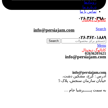
رویدادها
درباره ما
تماس با ما
۰۲۶-۳۶۲۰۳۹۸۰
کاتالوگ دیجیتال
ورود | ثبت نام
Search
info@persiajam.com
۰۲۶-۳۶۲۰۱۸۸۹
Search
Menu
کاتالوگ دیجیتال
02636201621
ورود / ثبت نام
info@persiajam.com
info@persiajam.com
آدرس : کرج، مشکین دشت،
خیابان سازمان سنجش، پلاک 5
به سمت پــــــرشیا جام …