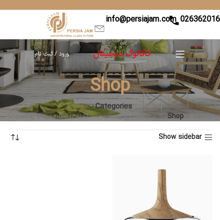
info@persiajam.com
02636201
کاتالوگ دیجیتال
ورود / ثبت نام
Shop
Categories
Showing the single result
Shop
Home
Show sidebar